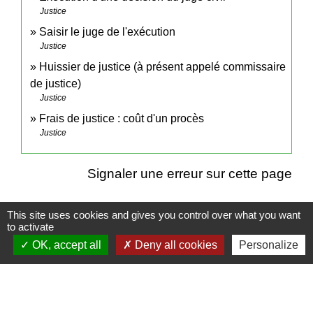
Justice
Saisir le juge de l'exécution
Justice
Huissier de justice (à présent appelé commissaire
de justice)
Justice
Frais de justice : coût d'un procès
Justice
Signaler une erreur sur cette page
This site uses cookies and gives you control over what you want
to activate
OK, accept all
Deny all cookies
Personalize
Contactez votre mairie
Commune de Campeaux
5, rue de Formerie