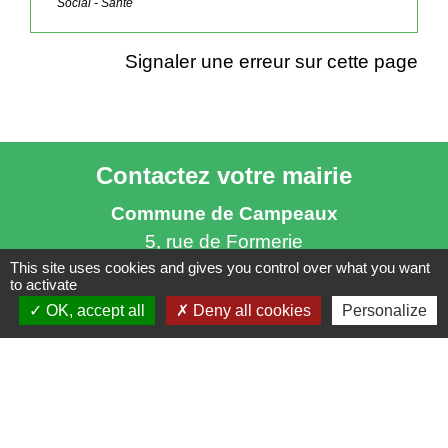
Social - Santé
Signaler une erreur sur cette page
Contactez votre mairie
Commune de Campeaux
5, rue de Formerie
This site uses cookies and gives you control over what you want
60220 Campeaux - FRANCE
to activate
+33 3 44 46 15 09
OK, accept all
Deny all cookies
Personalize
Contact par formulaire
Horaires d'ouverture
Ouverture au public
: