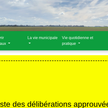
rir
La vie municipale
Vie quotidienne et
aux
pratique
iste des délibérations approuvé