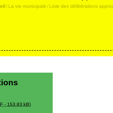
eil
La vie municipale
Liste des délibérations appr
/
/
tions
F - 153.83 kB)