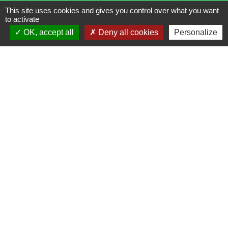
This site uses cookies and gives you control over what you want
Commune de Campeaux
to activate
5, rue de Formerie
OK, accept all
Deny all cookies
Personalize
60220 Campeaux - FRANCE
+33 3 44 46 15 09
Contact par formulaire
Horaires d'ouverture
Ouverture au public
:
le mardi de 17h à 18h
Contact par téléphone
:
- les mardis, mercredis et jeudis de 9h à 12h et de 14h à
17h
- le vendredi matin de 9h à 12h