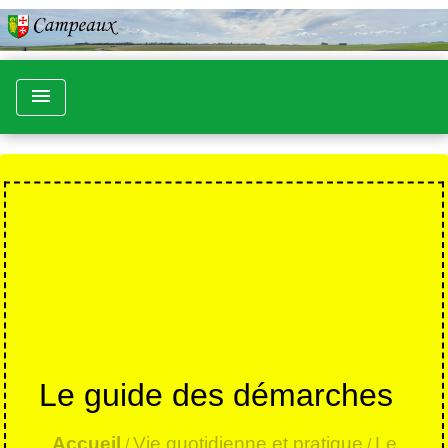
menu
Le guide des démarches
Accueil
Vie quotidienne et pratique
Le
/
/