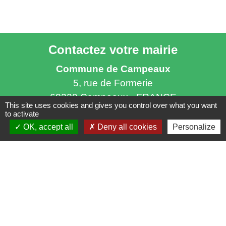
Contactez votre mairie
Commune de Campeaux
5, rue de Formerie
60220 Campeaux - FRANCE
This site uses cookies and gives you control over what you want
+33 3 44 46 15 09
to activate
OK, accept all
Deny all cookies
Personalize
Contact par formulaire
Horaires d'ouverture
Ouverture au public
:
le mardi de 17h à 18h
Contact par téléphone
:
- les mardis, mercredis et jeudis de 9h à 12h et de 14h à