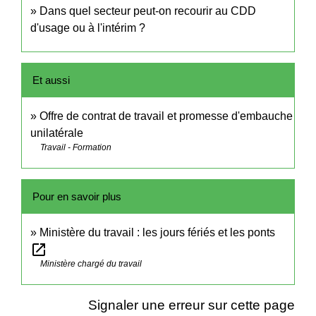
Dans quel secteur peut-on recourir au CDD
d'usage ou à l'intérim ?
Et aussi
Offre de contrat de travail et promesse d'embauche
unilatérale
Travail - Formation
Pour en savoir plus
Ministère du travail : les jours fériés et les ponts
open_in_new
Ministère chargé du travail
Signaler une erreur sur cette page