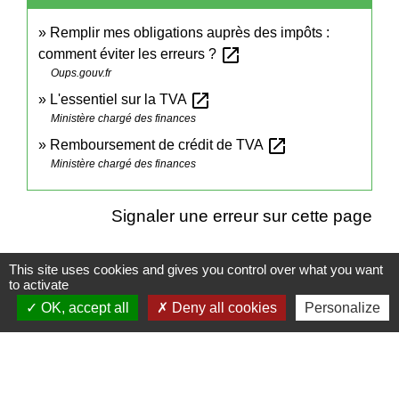
Remplir mes obligations auprès des impôts :
open_in_new
comment éviter les erreurs ?
Oups.gouv.fr
open_in_new
L'essentiel sur la TVA
Ministère chargé des finances
open_in_new
Remboursement de crédit de TVA
Ministère chargé des finances
Signaler une erreur sur cette page
This site uses cookies and gives you control over what you want
to activate
OK, accept all
Deny all cookies
Personalize
Contactez votre mairie
Commune de Campeaux
5, rue de Formerie