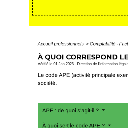
Accueil professionnels
>
Comptabilité - Fac
À QUOI CORRESPOND LE
Vérifié le 01 Jan 2023 - Direction de l'information légal
Le code APE (activité principale exerc
société.
APE : de quoi s'agit-il ?
À quoi sert le code APE ?