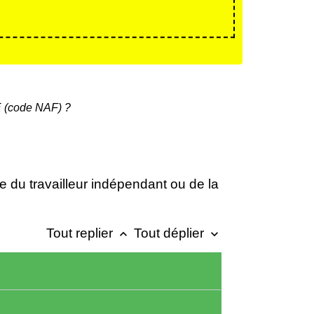
E (code NAF) ?
le du travailleur indépendant ou de la
Tout replier
Tout déplier
keyboard_arrow_up
keyboard_arrow_down