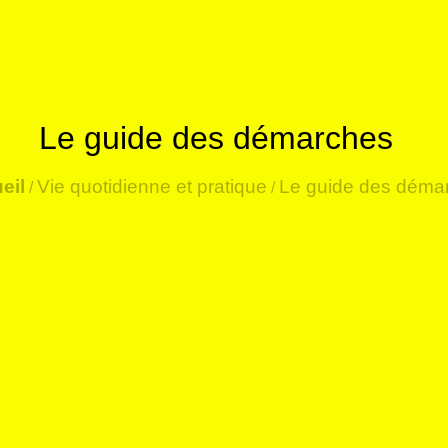
Le guide des démarches
eil
Vie quotidienne et pratique
Le guide des déma
/
/