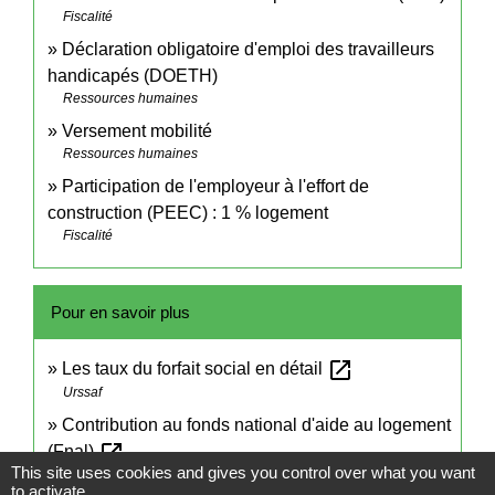
Fiscalité
Déclaration obligatoire d'emploi des travailleurs
handicapés (DOETH)
Ressources humaines
Versement mobilité
Ressources humaines
Participation de l'employeur à l'effort de
construction (PEEC) : 1 % logement
Fiscalité
Pour en savoir plus
open_in_new
Les taux du forfait social en détail
Urssaf
Contribution au fonds national d'aide au logement
open_in_new
(Fnal)
This site uses cookies and gives you control over what you want
Urssaf
to activate