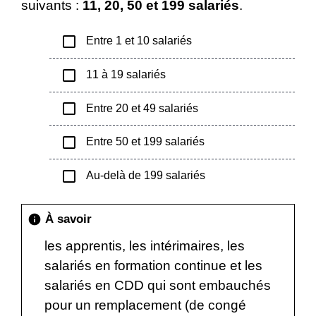
suivants :
11, 20, 50 et 199 salariés
.
check_box_outline_blank
Entre 1 et 10 salariés
check_box_outline_blank
11 à 19 salariés
check_box_outline_blank
Entre 20 et 49 salariés
check_box_outline_blank
Entre 50 et 199 salariés
check_box_outline_blank
Au-delà de 199 salariés
À savoir
info
les apprentis, les intérimaires, les
salariés en formation continue et les
salariés en CDD qui sont embauchés
pour un remplacement (de congé