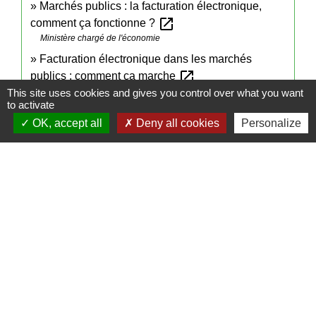
Marchés publics : la facturation électronique,
open_in_new
comment ça fonctionne ?
Ministère chargé de l'économie
Facturation électronique dans les marchés
open_in_new
publics : comment ça marche
France Num
This site uses cookies and gives you control over what you want
to activate
open_in_new
Taux de change
OK, accept all
Deny all cookies
Personalize
Banque de France
open_in_new
Partenaires EDI
Direction générale des finances publiques
Signaler une erreur sur cette page
Contactez votre mairie
Commune de Campeaux