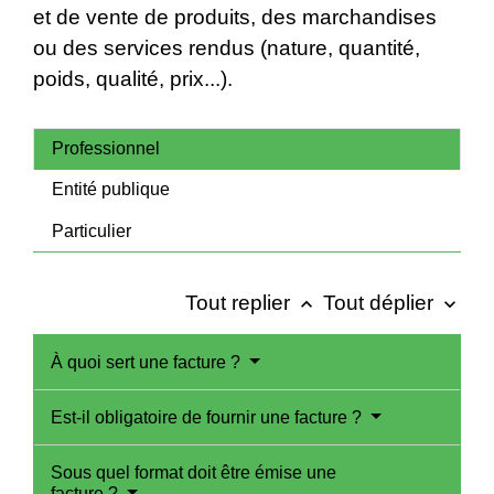
et de vente de produits, des marchandises
ou des services rendus (nature, quantité,
poids, qualité, prix...).
Professionnel
Entité publique
Particulier
Tout replier
Tout déplier
keyboard_arrow_up
keyboard_arrow_down
À quoi sert une facture ?
Est-il obligatoire de fournir une facture ?
Sous quel format doit être émise une
facture ?