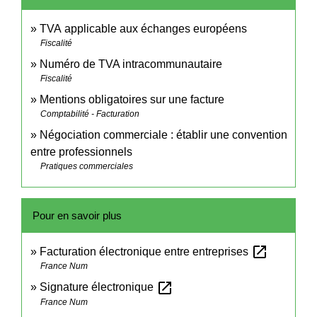
TVA applicable aux échanges européens
Fiscalité
Numéro de TVA intracommunautaire
Fiscalité
Mentions obligatoires sur une facture
Comptabilité - Facturation
Négociation commerciale : établir une convention
entre professionnels
Pratiques commerciales
Pour en savoir plus
open_in_new
Facturation électronique entre entreprises
France Num
open_in_new
Signature électronique
France Num