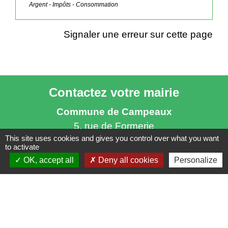
Argent - Impôts - Consommation
Signaler une erreur sur cette page
Contactez votre mairie
Commune de Campeaux
5, rue de Formerie
This site uses cookies and gives you control over what you want
60220 Campeaux - FRANCE
to activate
+33 3 44 46 15 09
OK, accept all
Deny all cookies
Personalize
Contact par formulaire
Horaires d'ouverture
Ouverture au public
: