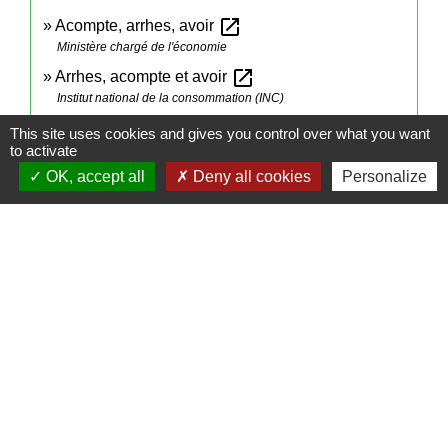
open_in_new
Acompte, arrhes, avoir
Ministère chargé de l'économie
open_in_new
Arrhes, acompte et avoir
Institut national de la consommation (INC)
This site uses cookies and gives you control over what you want
to activate
Signaler une erreur sur cette page
OK, accept all
Deny all cookies
Personalize
Contactez votre mairie
Commune de Campeaux
5, rue de Formerie
60220 Campeaux - FRANCE
+33 3 44 46 15 09
Contact par formulaire