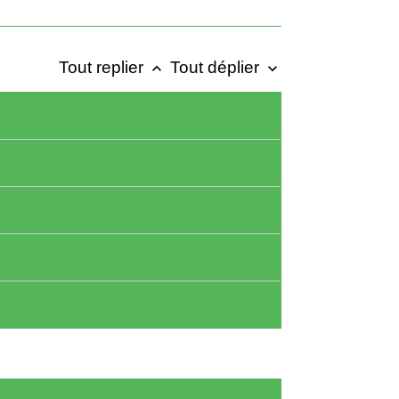
Tout replier
Tout déplier
keyboard_arrow_up
keyboard_arrow_down