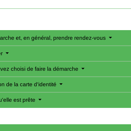
émarche et, en général, prendre rendez-vous
er
avez choisi de faire la démarche
n de la carte d'identité
u'elle est prête