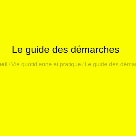
Le guide des démarches
eil
Vie quotidienne et pratique
Le guide des déma
/
/