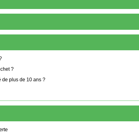
?
ichet ?
é de plus de 10 ans ?
erte