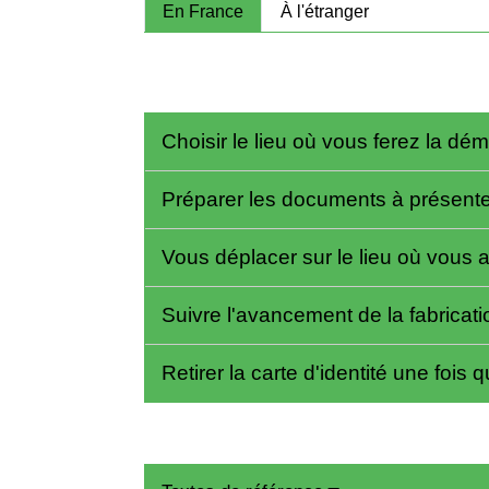
En France
À l'étranger
Choisir le lieu où vous ferez la d
Préparer les documents à présent
Vous déplacer sur le lieu où vous 
Suivre l'avancement de la fabricatio
Retirer la carte d'identité une fois q