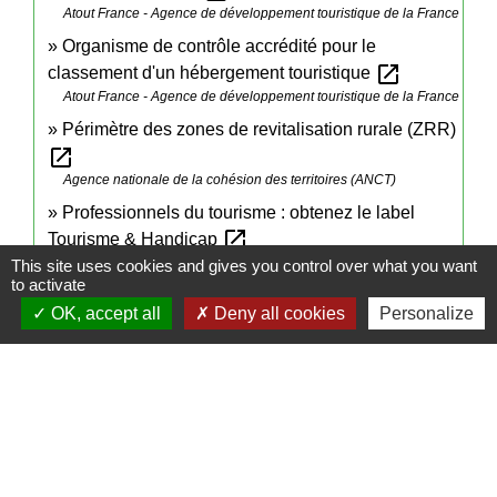
Atout France - Agence de développement touristique de la France
Organisme de contrôle accrédité pour le
open_in_new
classement d'un hébergement touristique
Atout France - Agence de développement touristique de la France
Périmètre des zones de revitalisation rurale (ZRR)
open_in_new
Agence nationale de la cohésion des territoires (ANCT)
Professionnels du tourisme : obtenez le label
open_in_new
Tourisme & Handicap
Ministère chargé de l'économie
This site uses cookies and gives you control over what you want
to activate
OK, accept all
Deny all cookies
Personalize
Signaler une erreur sur cette page
Contactez votre mairie
Commune de Campeaux