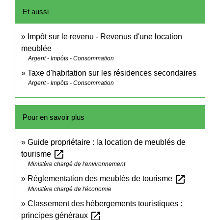
Et aussi
Impôt sur le revenu - Revenus d'une location
meublée
Argent - Impôts - Consommation
Taxe d'habitation sur les résidences secondaires
Argent - Impôts - Consommation
Pour en savoir plus
Guide propriétaire : la location de meublés de
open_in_new
tourisme
Ministère chargé de l'environnement
open_in_new
Réglementation des meublés de tourisme
Ministère chargé de l'économie
Classement des hébergements touristiques :
open_in_new
principes généraux